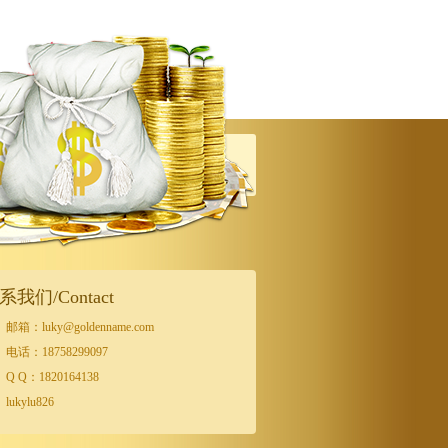
系我们/Contact
邮箱：luky@goldenname.com
电话：18758299097
Q Q：1820164138
lukylu826