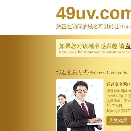
49uv.co
您正在访问的域名可以转让!This domain
如果您对该域名感兴趣
请
点
If you would like to purchase this domain name ple
域名交易方式/Process Overview
通过金名网(4.
通过金名网(4.
Icann认证
提供简单、安全
5个工作日。
具体交易流程可
我要购买