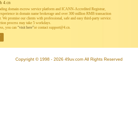
h 4.cn
leading domain escrow service platform and ICANN-Accredited Registrar,
h experience in domain name brokerage and over 300 million RMB transaction
. We promise our clients with professional, safe and easy third-party service.
ction process may take 5 workdays.
ess, you can
“visit here”
or contact support@4.cn.
W
Copyright © 1998 - 2026 49uv.com All Rights Reserved