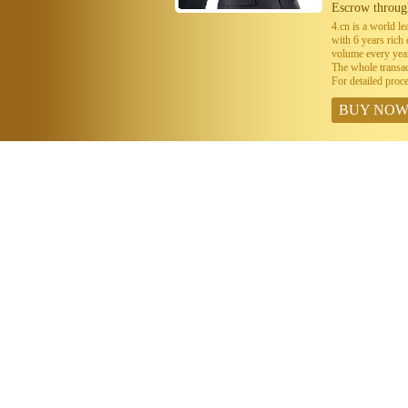
Escrow throug
4.cn is a world 
with 6 years ric
volume every year
The whole transa
For detailed proc
BUY NO